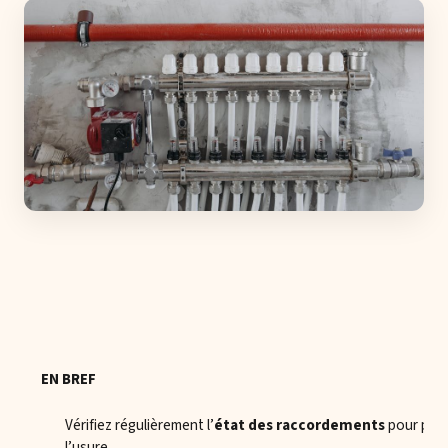
EN BREF
Vérifiez régulièrement l’
état des raccordements
pour prév
l’usure.