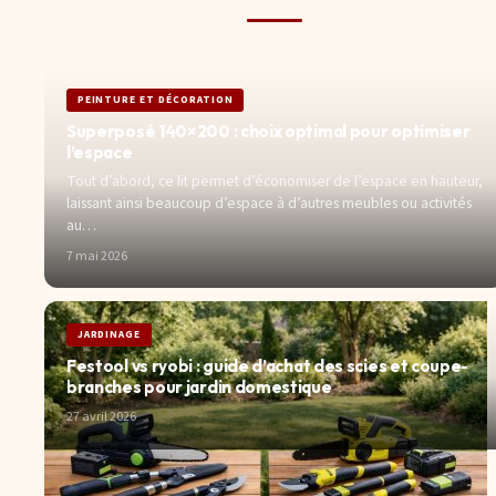
PEINTURE ET DÉCORATION
Superposé 140×200 : choix optimal pour optimiser
l’espace
Tout d’abord, ce lit permet d’économiser de l’espace en hauteur,
laissant ainsi beaucoup d’espace à d’autres meubles ou activités
au…
7 mai 2026
JARDINAGE
Festool vs ryobi : guide d’achat des scies et coupe-
branches pour jardin domestique
27 avril 2026