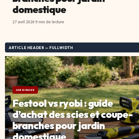
domestique
27 avril 2026
·
9 min de lecture
ARTICLE HEADER — FULLWIDTH
JARDINAGE
Festool vs ryobi : guide
d’achat des scies et coupe-
branches pour jardin
domestique