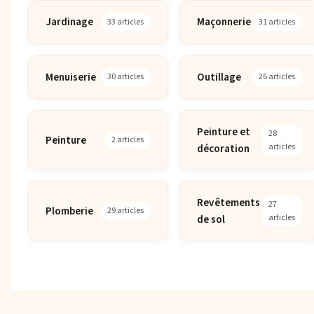
Jardinage
Maçonnerie
33 articles
31 articles
Menuiserie
Outillage
30 articles
26 articles
Peinture et
28
Peinture
2 articles
décoration
articles
Revêtements
27
Plomberie
29 articles
de sol
articles