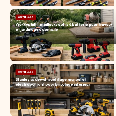
OUTILLAGE
Worx vs hilti : meilleurs outils à batterie pour travaux
et jardinage à domicile
22 avril 2026
OUTILLAGE
Stanley vs dewalt : outillage manuel et
électroportatif pour bricolage intérieur
21 avril 2026