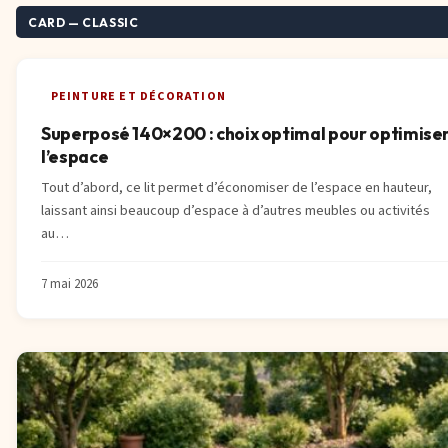
7 mai 2026
branches pour jardin domestique
Worx vs hilti : meilleurs outils à batterie pour
CARD — CLASSIC
27 avril 2026
travaux et jardinage à domicile
22 avril 2026
PEINTURE ET DÉCORATION
Superposé 140×200 : choix optimal pour optimise
l’espace
Tout d’abord, ce lit permet d’économiser de l’espace en hauteur,
laissant ainsi beaucoup d’espace à d’autres meubles ou activités
au…
7 mai 2026