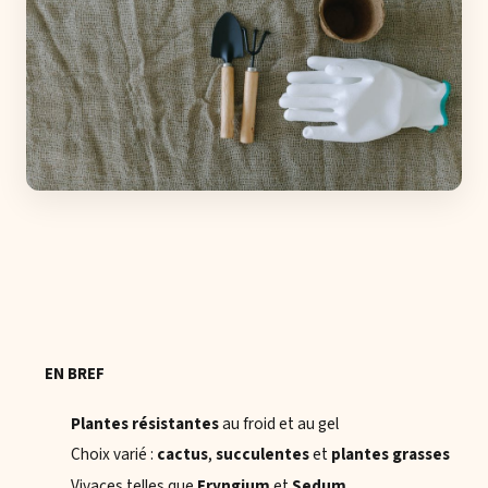
EN BREF
Plantes résistantes
au froid et au gel
Choix varié :
cactus
,
succulentes
et
plantes grasses
Vivaces telles que
Eryngium
et
Sedum